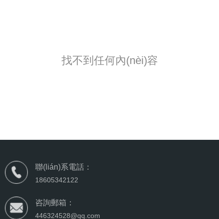
找不到任何內(nèi)容
聯(lián)系電話：
18605342122
咨詢郵箱：
446324528@qq.com